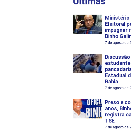
Últimas
Ministério
Eleitoral 
impugnar r
Binho Gali
7 de agosto de 
Discussão
estudante
pancadari
Estadual d
Bahia
7 de agosto de 
Preso e c
anos, Binh
registra c
TSE
7 de agosto de 