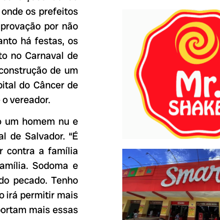
onde os prefeitos
aprovação por não
anto há festas, os
sto no Carnaval de
a construção de um
pital do Câncer de
 o vereador.
do um homem nu e
al de Salvador. “É
r contra a família
família. Sodoma e
do pecado. Tenho
 irá permitir mais
portam mais essas