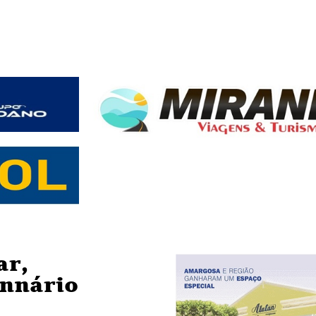
ar,
annário