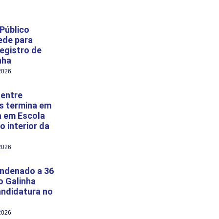
 Público
pede para
egistro de
nha
2026
 entre
s termina em
a em Escola
o interior da
2026
ondenado a 36
o Galinha
andidatura no
2026