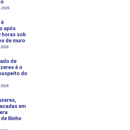
to
e 2026
 é
o após
9 horas sob
s de muro
e 2026
ado de
zeres é o
 suspeito do
e 2026
azeres,
facadas em
era
 de Binho