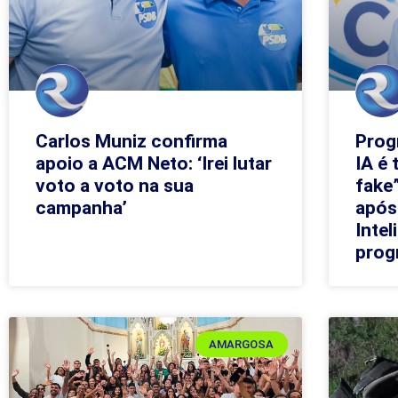
Carlos Muniz confirma
Prog
apoio a ACM Neto: ‘Irei lutar
IA é 
voto a voto na sua
fake”
campanha’
após
Intel
prog
AMARGOSA