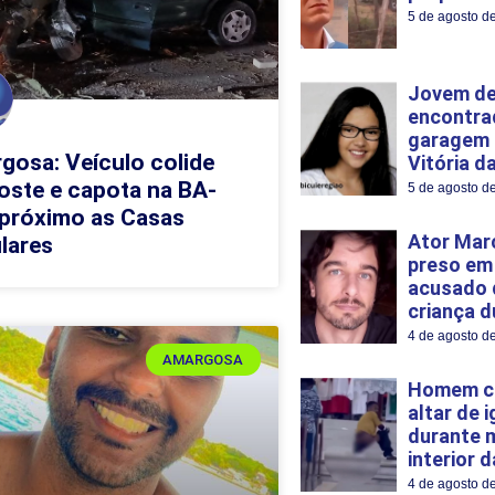
5 de agosto d
Jovem de
encontra
garagem 
gosa: Veículo colide
Vitória d
oste e capota na BA-
5 de agosto d
 próximo as Casas
Ator Mar
lares
preso em
acusado 
criança d
4 de agosto d
AMARGOSA
Homem c
altar de i
durante 
interior 
4 de agosto d