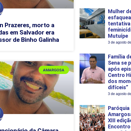
Mulher de
esfaque
tentativa
n Prazeres, morto a
feminicíd
das em Salvador era
Mutuípe
ssor de Binho Galinha
3 de agosto d
Família d
Sena se 
após epi
AMARGOSA
Centro H
dos mom
difíceis”
3 de agosto d
Paróquia
Amargosa
XIII ediç
Encontro
uncionário da Câmara