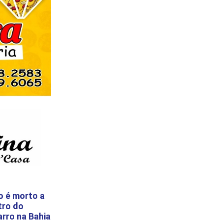
 é morto a
tro do
arro na Bahia