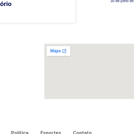
30 de julho d
tório
Política
Esportes
Contato