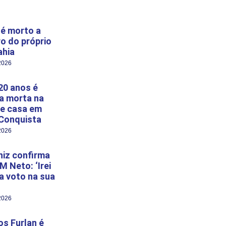
é morto a
ro do próprio
ahia
2026
20 anos é
a morta na
e casa em
 Conquista
2026
niz confirma
M Neto: ‘Irei
 a voto na sua
2026
s Furlan é