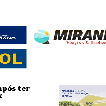
após ter
x-