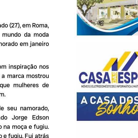
bado (27), em Roma,
ao mundo da moda
morado em janeiro
com inspiração nos
l a marca mostrou
que mulheres de
m.
e seu namorado,
ado Jorge Edson
o na moça e fugiu.
 e fugiu. Fui atrás