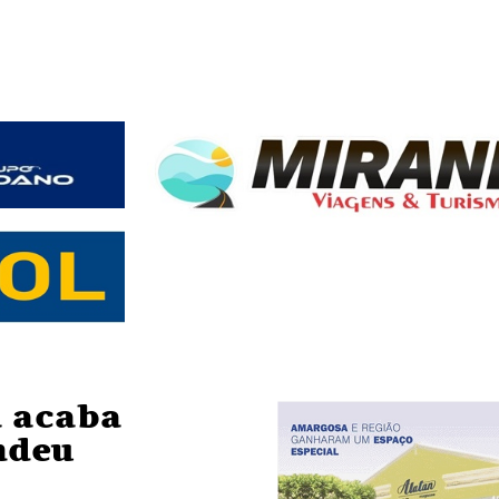
a acaba
ndeu