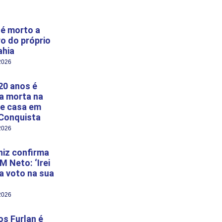
é morto a
ro do próprio
ahia
2026
20 anos é
a morta na
e casa em
 Conquista
2026
niz confirma
M Neto: ‘Irei
 a voto na sua
2026
s Furlan é