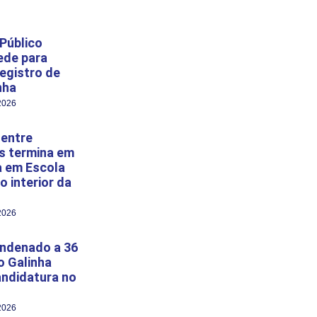
 Público
pede para
egistro de
nha
2026
 entre
s termina em
a em Escola
o interior da
2026
ondenado a 36
o Galinha
andidatura no
2026