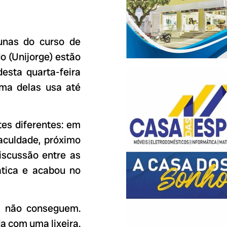
unas do curso de
 (Unijorge) estão
esta quarta-feira
uma delas usa até
es diferentes: em
faculdade, próximo
iscussão entre as
ática e acabou no
s não conseguem.
a com uma lixeira.