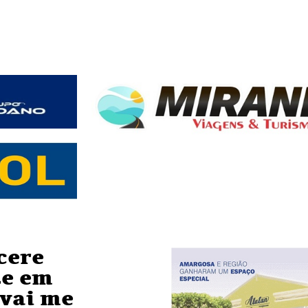
cere
te em
 vai me