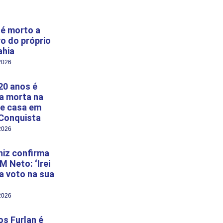
é morto a
ro do próprio
ahia
2026
20 anos é
a morta na
e casa em
 Conquista
2026
niz confirma
M Neto: ‘Irei
 a voto na sua
2026
s Furlan é