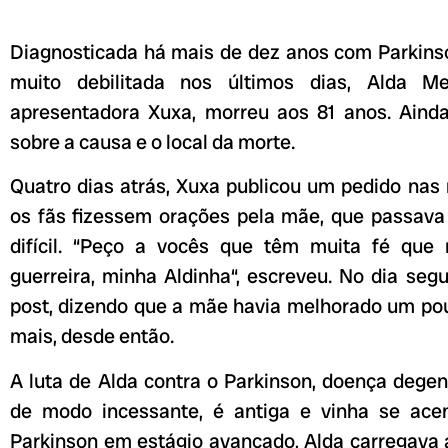
Diagnosticada há mais de dez anos com Parkins
muito debilitada nos últimos dias, Alda M
apresentadora Xuxa, morreu aos 81 anos. Aind
sobre a causa e o local da morte.
Quatro dias atrás, Xuxa publicou um pedido nas 
os fãs fizessem orações pela mãe, que passav
difícil. “Peço a vocês que têm muita fé que
guerreira, minha Aldinha“, escreveu. No dia seg
post, dizendo que a mãe havia melhorado um po
mais, desde então.
A luta de Alda contra o Parkinson, doença dege
de modo incessante, é antiga e vinha se ace
Parkinson em estágio avançado, Alda carregava 