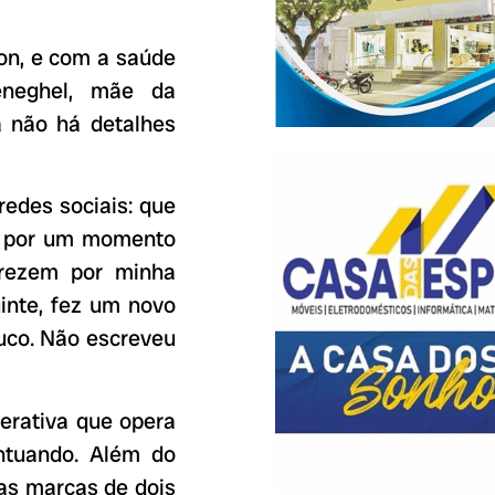
on, e com a saúde
eneghel, mãe da
a não há detalhes
redes sociais: que
a por um momento
 rezem por minha
uinte, fez um novo
uco. Não escreveu
nerativa que opera
ntuando. Além do
as marcas de dois