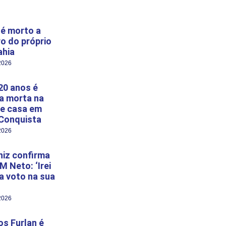
é morto a
ro do próprio
ahia
2026
20 anos é
a morta na
e casa em
 Conquista
2026
niz confirma
M Neto: ‘Irei
 a voto na sua
2026
s Furlan é