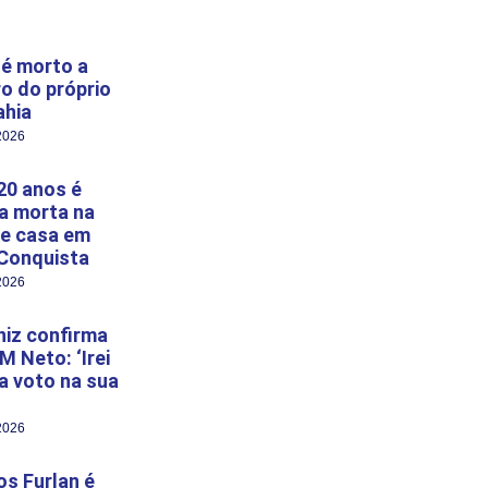
é morto a
ro do próprio
ahia
2026
20 anos é
a morta na
e casa em
 Conquista
2026
niz confirma
M Neto: ‘Irei
 a voto na sua
2026
s Furlan é