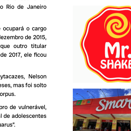
o Rio de Janeiro
e ocupará o cargo
dezembro de 2015,
ue outro titular
de 2017, ele ficou
tacazes, Nelson
ses, mas foi solto
orpus.
pro de vulnerável,
l de adolescentes
arus”.