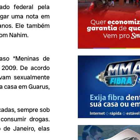
do federal pela
lgar uma nota em
 anos. Ele também
com Nahim.
aso “Meninas de
 2009. De acordo
avam sexualmente
ma casa em Guarus,
ncadas, sempre sob
 consumir drogas.
 de Janeiro, elas