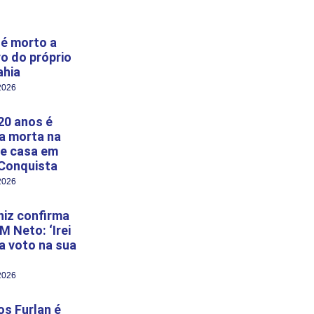
é morto a
ro do próprio
ahia
2026
20 anos é
a morta na
e casa em
 Conquista
2026
niz confirma
M Neto: ‘Irei
 a voto na sua
2026
s Furlan é