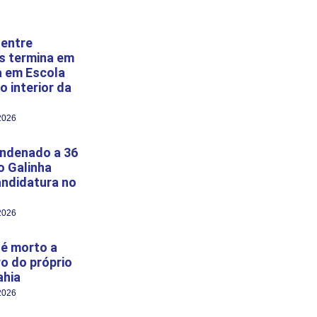
 entre
s termina em
a em Escola
o interior da
2026
ondenado a 36
o Galinha
andidatura no
2026
é morto a
ro do próprio
ahia
2026