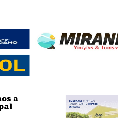
os a
pal