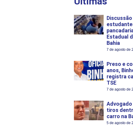
Últimas
Discussão
estudante
pancadari
Estadual d
Bahia
7 de agosto de 
Preso e c
anos, Binh
registra c
TSE
7 de agosto de 
Advogado 
tiros dent
carro na B
5 de agosto de 