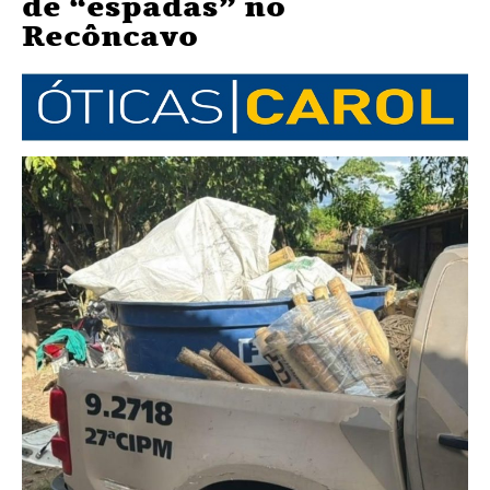
de “espadas” no
Recôncavo