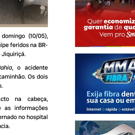
domingo (10/05),
ípe feridos na BR-
 Jiquiriçá.
ahia
, o acidente
caminhão. Os dois
.
cto na cabeça,
e as informações
ernado no hospital
cia.