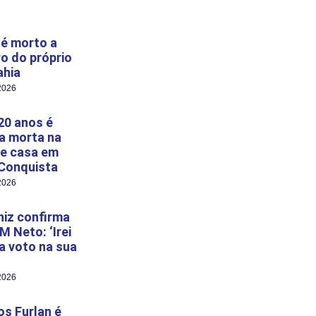
é morto a
ro do próprio
ahia
2026
20 anos é
a morta na
e casa em
 Conquista
2026
niz confirma
M Neto: ‘Irei
 a voto na sua
2026
s Furlan é