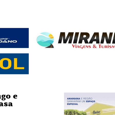
go e
casa