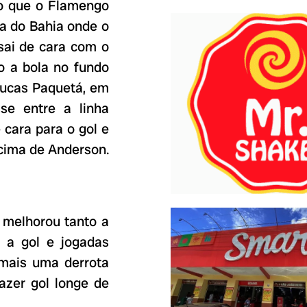
po que o Flamengo
ea do Bahia onde o
sai de cara com o
o a bola no fundo
Lucas Paquetá, em
se entre a linha
 cara para o gol e
cima de Anderson.
 melhorou tanto a
 a gol e jogadas
r mais uma derrota
azer gol longe de