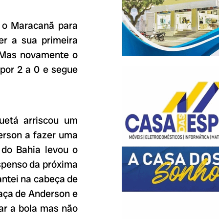
té o Maracanã para
er a sua primeira
. Mas novamente o
 por 2 a 0 e segue
uetá arriscou um
derson a fazer uma
 do Bahia levou o
uspenso da próxima
antei na cabeça de
aça de Anderson e
ar a bola mas não