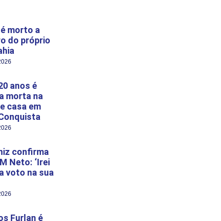
é morto a
ro do próprio
ahia
2026
20 anos é
a morta na
e casa em
 Conquista
2026
niz confirma
M Neto: ‘Irei
 a voto na sua
2026
s Furlan é