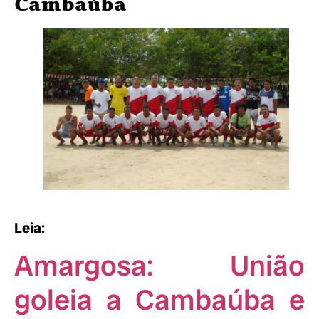
Cambaúba
Leia:
Amargosa: União
goleia a Cambaúba e